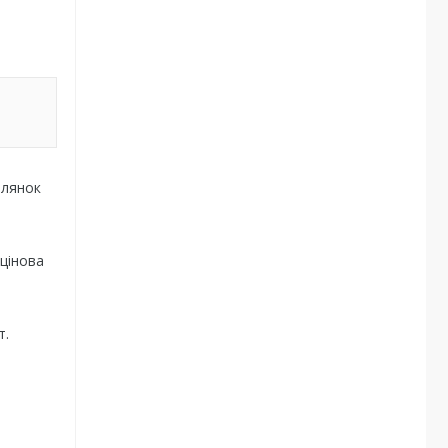
ілянок
 цінова
т.