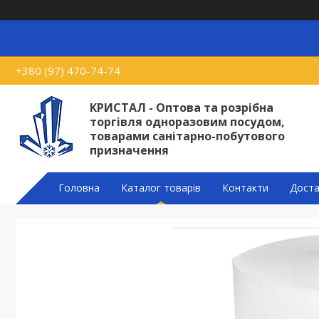
+380 (97) 470-74-74
КРИСТАЛ - Оптова та розрібна
торгівля одноразовим посудом,
товарами санітарно-побутового
призначення
Головна
Каталог товарів
Контакти
Доста