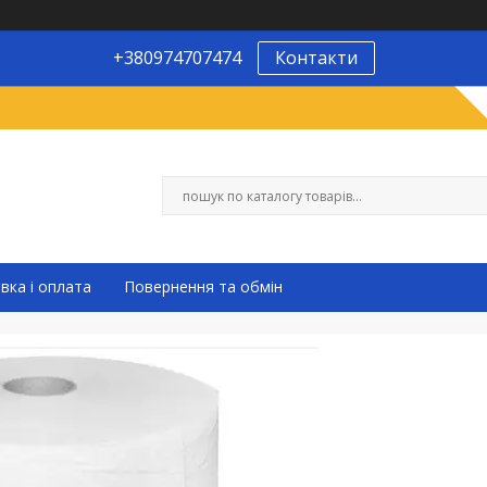
+380974707474
Контакти
вка і оплата
Повернення та обмін