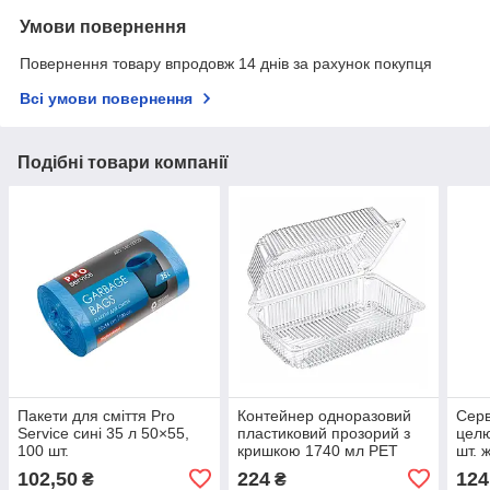
Умови повернення
Повернення товару впродовж 14 днів за рахунок покупця
Всі умови повернення
Подібні товари компанії
Пакети для сміття Pro
Контейнер одноразовий
Серв
Service сині 35 л 50×55,
пластиковий прозорий з
целю
100 шт.
кришкою 1740 мл PET
шт. 
(229×130×87 мм) для
102,50
224
124
₴
₴
холодного Pro Service, 25