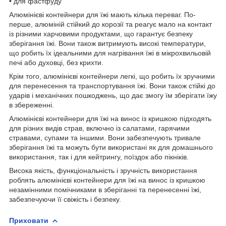
• для фастфуду
Алюмінієві контейнери для їжі мають кілька переваг. По-
перше, алюміній стійкий до корозії та реагує мало на контакт
із різними харчовими продуктами, що гарантує безпеку
зберігання їжі. Вони також витримують високі температури,
що робить їх ідеальними для нагрівання їжі в мікрохвильовій
печі або духовці, без крихти.
Крім того, алюмінієві контейнери легкі, що робить їх зручними
для перенесення та транспортування їжі. Вони також стійкі до
ударів і механічних пошкоджень, що дає змогу їм зберігати їжу
в збереженні.
Алюмінієві контейнери для їжі на винос із кришкою підходять
для різних видів страв, включно із салатами, гарячими
стравами, супами та іншими. Вони забезпечують тривале
зберігання їжі та можуть бути використані як для домашнього
використання, так і для кейтрингу, поїздок або пікніків.
Висока якість, функціональність і зручність використання
роблять алюмінієві контейнери для їжі на винос із кришкою
незамінними помічниками в зберіганні та перенесенні їжі,
забезпечуючи її свіжість і безпеку.
Приховати