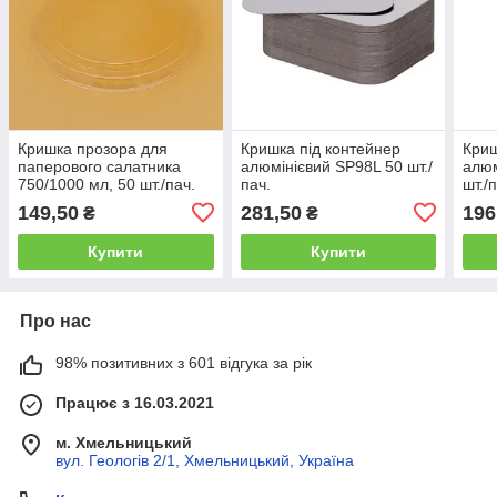
Кришка прозора для
Кришка під контейнер
Криш
паперового салатника
алюмінієвий SP98L 50 шт./
алюм
750/1000 мл, 50 шт./пач.
пач.
шт./
149,50
281,50
196
₴
₴
Купити
Купити
Про нас
98% позитивних з 601 відгука за рік
Працює з 16.03.2021
м. Хмельницький
вул. Геологів 2/1, Хмельницький, Україна