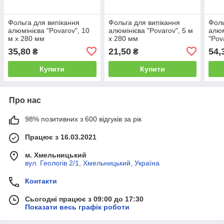
Фольга для випікання
Фольга для випікання
Фоль
алюмінієва "Povarov", 10
алюмінієва "Povarov", 5 м
алюм
м х 280 мм
х 280 мм
"Pov
35,80
21,50
54,
₴
₴
Купити
Купити
Про нас
98% позитивних з 600 відгуків за рік
Працює з 16.03.2021
м. Хмельницький
вул. Геологів 2/1, Хмельницький, Україна
Контакти
Сьогодні працює з 09:00 до 17:30
Показати весь графік роботи