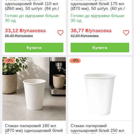
одношаровий білий 110 мл
одношаровий білий 175 мл
(Ø60 мм), 50 шт/уп. (84 уп./
(Ø70 мм), 50 шт/уп. (60 уп./
ящик)
ящик)
Готово до відправки більше
Готово до відправки більше
30 од.
30 од.
33,12
38,77
₴/упаковка
₴/упаковка
36,40 ₴/упаковка
42,60 ₴/упаковка
Купити
Купити
–9%
–9%
Стакан паперовий 180 мл
Стакан паперовий
(Ø70 мм) одношаровий білий
одношаровий білий 250 мл