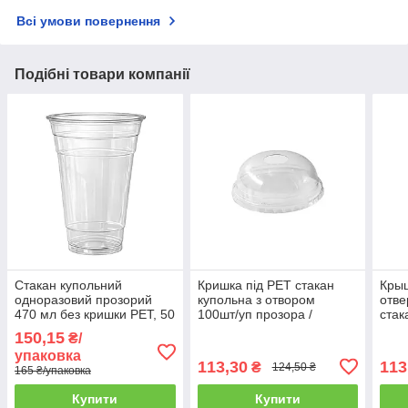
Всі умови повернення
Подібні товари компанії
Стакан купольний
Кришка під PET стакан
Крыш
одноразовий прозорий
купольна з отвором
отве
470 мл без кришки PET, 50
100шт/уп прозора /
стак
шт/уп. (20 уп./ящик)
Купольні кришки для
150,15
₴/
стаканів
упаковка
113,30
113
₴
124,50 ₴
165 ₴/упаковка
Купити
Купити