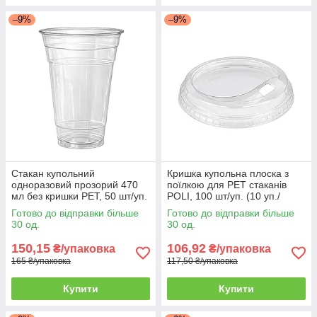
–9%
–9%
Стакан купольний
Кришка купольна плоска з
одноразовий прозорий 470
поїлкою для PET стаканів
мл без кришки PET, 50 шт/уп.
POLI, 100 шт/уп. (10 уп./
(20 уп./ящик)
ящик)
Готово до відправки більше
Готово до відправки більше
30 од.
30 од.
150,15
106,92
₴/упаковка
₴/упаковка
165 ₴/упаковка
117,50 ₴/упаковка
Купити
Купити