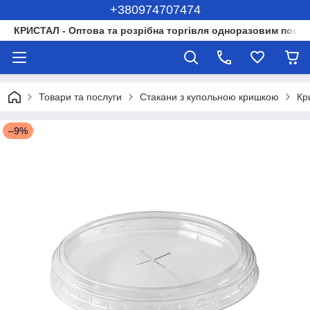
+380974707474
КРИСТАЛ - Оптова та розрібна торгівля одноразовим посуд
Товари та послуги
Стакани з купольною кришкою
Кр
–9%