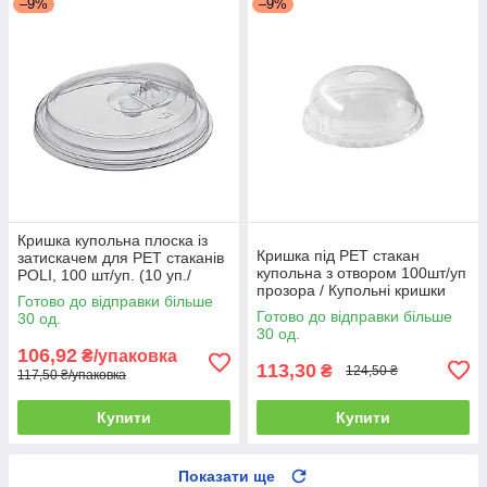
–9%
–9%
Кришка купольна плоска із
Кришка під PET стакан
затискачем для PET стаканів
купольна з отвором 100шт/уп
POLI, 100 шт/уп. (10 уп./
прозора / Купольні кришки
ящик)
Готово до відправки більше
для стаканів
Готово до відправки більше
30 од.
30 од.
106,92
₴/упаковка
113,30
₴
124,50 ₴
117,50 ₴/упаковка
Купити
Купити
Показати ще