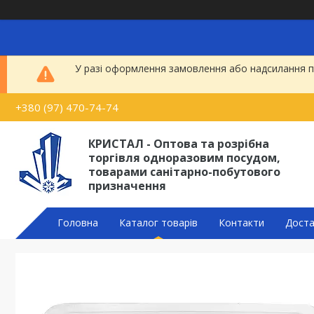
У разі оформлення замовлення або надсилання по
+380 (97) 470-74-74
КРИСТАЛ - Оптова та розрібна
торгівля одноразовим посудом,
товарами санітарно-побутового
призначення
Головна
Каталог товарів
Контакти
Доста