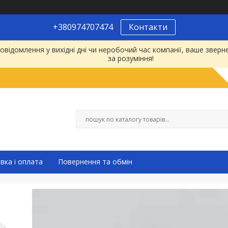
+380974707474
Контакти
відомлення у вихідні дні чи неробочий час компанії, ваше зве
за розуміння!
вка і оплата
Повернення та обмін