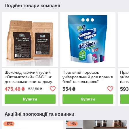
Подібні товари компанії
Шоколад гарячий густий
Пральний порошок
Пра
«Оксамитовий» C&C 1 кг
універсальний для прання
унів
для кавомашини та дому
білої та кольорової
пачк
смак молочного шоколаду
білизни «Білі вітрила»
для 
475,48
554
593
₴
₴
522,50 ₴
UNIVERSAL 6 кг
пра
Купити
Купити
Акційні пропозиції та новинки
–9%
–9%