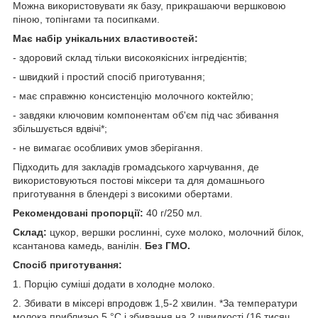
Можна використовувати як базу, прикрашаючи вершковою
піною, топінгами та посипками.
Має набір унікальних властивостей:
- здоровий склад тільки високоякісних інгредієнтів;
- швидкий і простий спосіб приготування;
- має справжню консистенцію молочного коктейлю;
- завдяки ключовим компонентам об'єм під час збивання
збільшується вдвічі*;
- не вимагає особливих умов зберігання.
Підходить для закладів громадського харчування, де
використовуються постові міксери та для домашнього
приготування в блендері з високими обертами.
Рекомендовані пропорції:
40 г/250 мл.
Склад:
цукор, вершки рослинні, сухе молоко, молочний білок,
ксантанова камедь, ванілін.
Без ГМО.
Спосіб приготування:
1. Порцію суміші додати в холодне молоко.
2. Збивати в міксері впродовж 1,5-2 хвилин. *За температури
молока приблизно 5 °C і збивання на 2 швидкості (16 тисяч