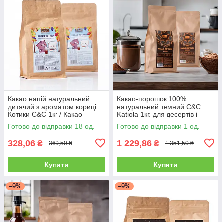
Какао напій натуральний
Какао-порошок 100%
дитячий з ароматом кориці
натуральний темний C&C
Котики C&C 1кг / Какао
Katiola 1кг. для десертів і
порошок для дітей
напоїв без цукру
Готово до відправки 18 од.
Готово до відправки 1 од.
328,06
1 229,86
₴
₴
360,50 ₴
1 351,50 ₴
Купити
Купити
–9%
–9%