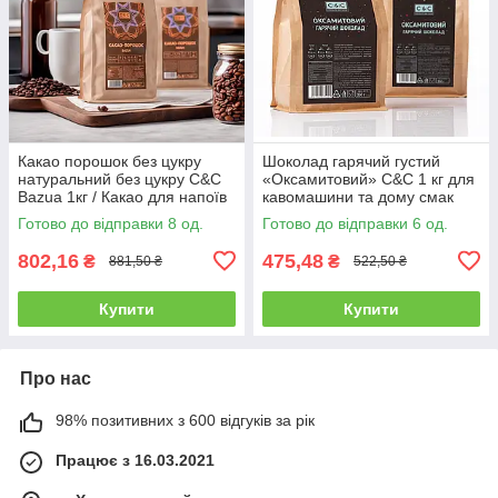
Какао порошок без цукру
Шоколад гарячий густий
натуральний без цукру C&C
«Оксамитовий» C&C 1 кг для
Bazua 1кг / Какао для напоїв
кавомашини та дому смак
дитячий
молочного шоколаду
Готово до відправки 8 од.
Готово до відправки 6 од.
802,16
475,48
₴
₴
881,50 ₴
522,50 ₴
Купити
Купити
Про нас
98% позитивних з 600 відгуків за рік
Працює з 16.03.2021