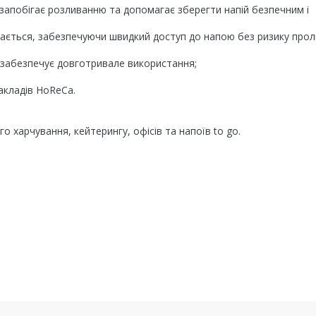
запобігає розливанню та допомагає зберегти напій безпечним і
мається, забезпечуючи швидкий доступ до напою без ризику про
 забезпечує довготривале використання;
акладів HoReCa.
о харчування, кейтерингу, офісів та напоїв to go.