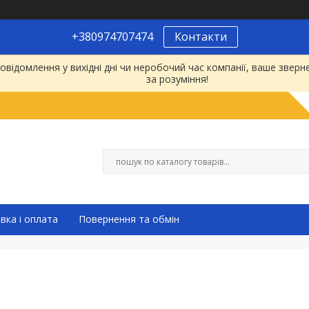
+380974707474
Контакти
відомлення у вихідні дні чи неробочий час компанії, ваше зве
за розуміння!
вка і оплата
Повернення та обмін