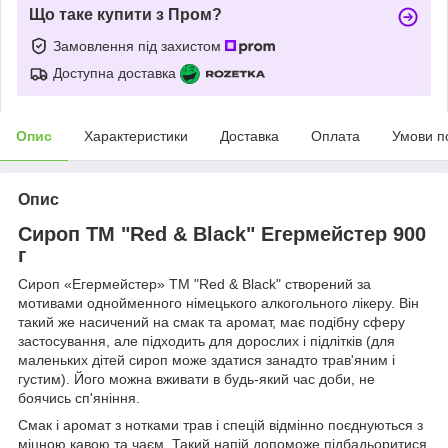
Що таке купити з Пром?
Замовлення під захистом
Доступна доставка
Опис
Характеристики
Доставка
Оплата
Умови п
Опис
Сироп ТМ "Red & Black" Егермейстер 900
г
Сироп «Егермейстер» ТМ "Red & Black" створений за
мотивами однойменного німецького алкогольного лікеру. Він
такий же насичений на смак та аромат, має подібну сферу
застосування, але підходить для дорослих і підлітків (для
маленьких дітей сироп може здатися занадто трав'яним і
густим). Його можна вживати в будь-який час доби, не
боячись сп'яніння.
Смак і аромат з нотками трав і спецій відмінно поєднуються з
міцною кавою та чаєм. Такий напій допоможе підбадьоритися