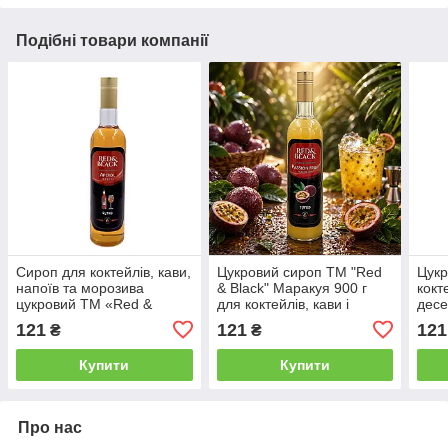
Подібні товари компанії
Сироп для коктейлів, кави,
Цукровий сироп ТМ "Red
Цукр
напоїв та морозива
& Black" Маракуя 900 г
кокт
цукровий ТМ «Red &
для коктейлів, кави і
десе
Black» Апероль 900г.
десертів / Сиропи для
Blac
121
121
121
₴
₴
напоїв і морозива
Сиро
Купити
Купити
Про нас