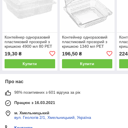
Контейнер одноразовий
Контейнер одноразовий
Конт
пластиковий прозорий з
пластиковий прозорий з
плас
кришкою 4900 мл 80 PET
кришкою 1340 мл PET
кри
HF (265х205х79 мм) для
(155×154×78 мм) для
(229
19,30
196,50
224
₴
₴
холодного, 150 шт/ящик
холодного Pro Service, 25
холо
шт/уп.
шт/у
Купити
Купити
Про нас
98% позитивних з 601 відгука за рік
Працює з 16.03.2021
м. Хмельницький
вул. Геологів 2/1, Хмельницький, Україна
Контакти