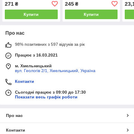
концентрований чай
12 шт х 50 г /
Апел
271
245
23,
₴
₴
Концентрований чай
food
Купити
Купити
Про нас
98% позитивних з 597 відгуків за рік
Працює з 16.03.2021
м. Хмельницький
вул. Геологів 2/1, Хмельницький, Україна
Контакти
Сьогодні працює з 09:00 до 17:30
Показати весь графік роботи
Про нас
Контакти