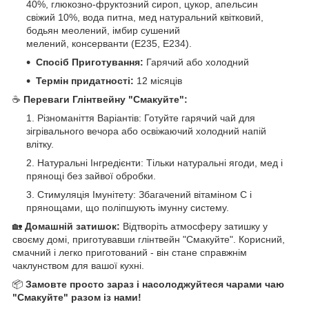
40%, глюкозно-фруктозний сироп, цукор, апельсин
свіжий 10%, вода питна, мед натуральний квітковий,
бодьян меолений, імбир сушений
мелений, консерванти (Е235, Е234).
Спосіб Приготування:
Гарячий або холодний
Термін придатності:
12 місяців
☕
Переваги Глінтвейну "Смакуйте":
Різноманіття Варіантів: Готуйте гарячий чай для
зігрівального вечора або освіжаючий холодний напій
влітку.
Натуральні Інгредієнти: Тільки натуральні ягоди, мед і
прянощі без зайвої обробки.
Стимуляція Імунітету: Збагачений вітаміном C і
прянощами, що поліпшують імунну систему.
🏡
Домашній затишок:
Відтворіть атмосферу затишку у
своєму домі, приготувавши глінтвейн "Смакуйте". Корисний,
смачний і легко приготований - він стане справжнім
чаклунством для вашої кухні.
📦
Замовте просто зараз і насолоджуйтеся чарами чаю
"Смакуйте" разом із нами!