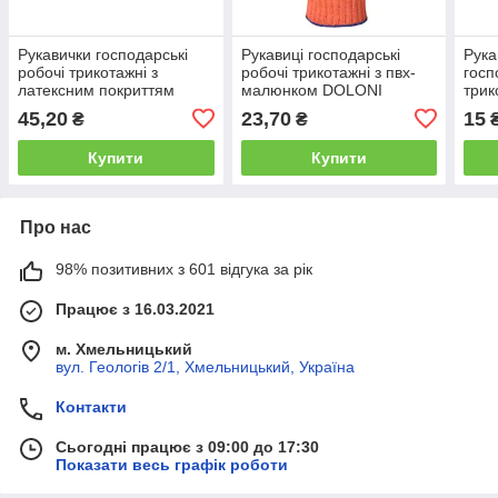
Рукавички господарські
Рукавиці господарські
Рука
робочі трикотажні з
робочі трикотажні з пвх-
госп
латексним покриттям
малюнком DOLONI
трик
DOLONI EXTRAGRAB,
"Універсал",
точк
45,20
23,70
15
₴
₴
червоні 10 (4193)
Жовтогарячий 10 клас 10
13 к
(XL)(526)
Купити
Купити
Про нас
98% позитивних з 601 відгука за рік
Працює з 16.03.2021
м. Хмельницький
вул. Геологів 2/1, Хмельницький, Україна
Контакти
Сьогодні працює з 09:00 до 17:30
Показати весь графік роботи