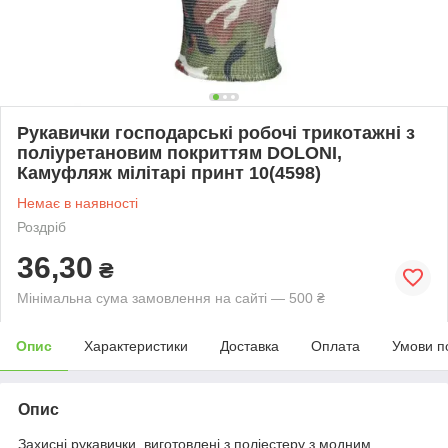
Рукавички господарські робочі трикотажні з
поліуретановим покриттям DOLONI,
Камуфляж мілітарі принт 10(4598)
Немає в наявності
Роздріб
36,30
₴
Мінімальна сума замовлення на сайті — 500 ₴
Опис
Характеристики
Доставка
Оплата
Умови п
Опис
Захисні рукавички, виготовлені з поліестеру з модним