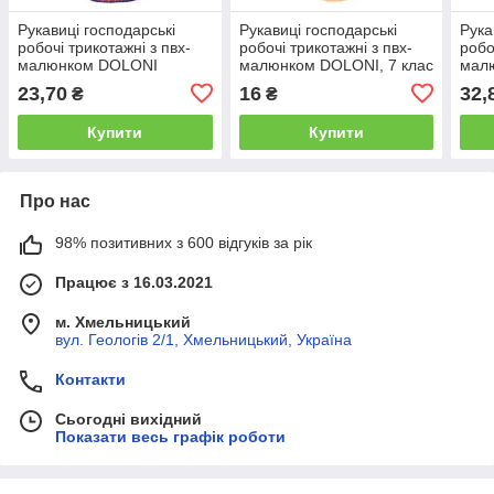
Рукавиці господарські
Рукавиці господарські
Рука
робочі трикотажні з пвх-
робочі трикотажні з пвх-
робо
малюнком DOLONI
малюнком DOLONI, 7 клас
мал
"Універсал",
10 (XL)(547)
"Зір
23,70
16
32,
₴
₴
Жовтогарячий 10 клас 10
(XL)
(XL)(526)
Купити
Купити
Про нас
98% позитивних з 600 відгуків за рік
Працює з 16.03.2021
м. Хмельницький
вул. Геологів 2/1, Хмельницький, Україна
Контакти
Сьогодні вихідний
Показати весь графік роботи