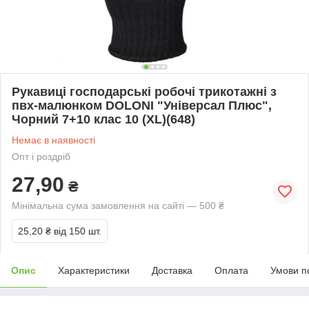
Рукавиці господарські робочі трикотажні з
пвх-малюнком DOLONI "Універсал Плюс",
Чорний 7+10 клас 10 (XL)(648)
Немає в наявності
Опт і роздріб
27,90
₴
Мінімальна сума замовлення на сайті — 500 ₴
25,20 ₴
від 150 шт.
Опис
Характеристики
Доставка
Оплата
Умови п