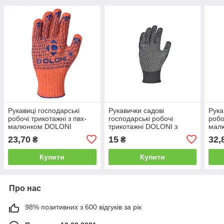
Рукавиці господарські
Рукавички садові
Рука
робочі трикотажні з пвх-
господарські робочі
робо
малюнком DOLONI
трикотажні DOLONI з
мал
"Універсал",
точковим малюнком, чорні
"Зір
23,70
15
32,
₴
₴
Жовтогарячий 10 клас 10
13 клас 10 (XL) (4410)
(XL)
(XL)(526)
Купити
Купити
Про нас
98% позитивних з 600 відгуків за рік