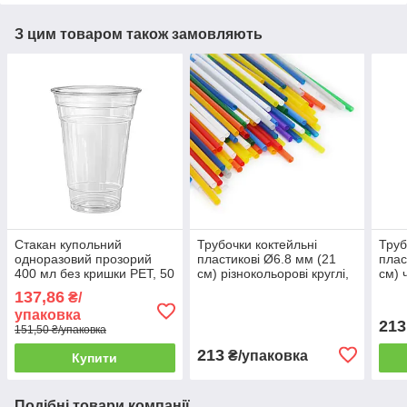
З цим товаром також замовляють
Стакан купольний
Трубочки коктейльні
Труб
одноразовий прозорий
пластикові Ø6.8 мм (21
плас
400 мл без кришки PET, 50
см) різнокольорові круглі,
см) 
шт/уп. (20 уп./ящик)
500 шт/уп.
уп.
137,86
₴/
упаковка
213
151,50 ₴/упаковка
213
₴/упаковка
Купити
Подібні товари компанії