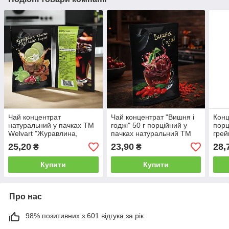
Чай концентрат
Чай концентрат "Вишня і
Конц
натуральний у пачках ТМ
годжі" 50 г порційний у
порц
Welvart "Журавлина,
пачках натуральний ТМ
грей
жасмин, мед, лайм і
Welvart / Концентроване
Welv
25,20
23,90
28,
₴
₴
кориця" 50 г
пюре для напоїв
Конц
нату
Купити
Купити
Про нас
98% позитивних з 601 відгука за рік