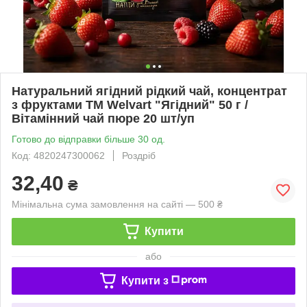
Натуральний ягідний рідкий чай, концентрат
з фруктами ТМ Welvart "Ягідний" 50 г /
Вітамінний чай пюре 20 шт/уп
Готово до відправки більше 30 од.
Код: 4820247300062
Роздріб
32,40
₴
Мінімальна сума замовлення на сайті — 500 ₴
Купити
або
Купити з