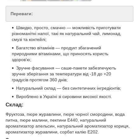
Переваги:
Швидко, просто, смачно — можливість приготувати
різноманітні напої, такі як натуральний чай, лимонад,
смузі та коктейлі;
Багатство вітамінів — продукт збагачений
природними вітамінами, що приносять користь
здоров'ю;
Зручне фасування — саше-пакети забезпечують
зручне зберігання за температури від -18 до +20
градусів протягом 360 днів;
Натуральний склад — без синтетичних інгредієнтів;
Вироблено в Україні зі сировини високої якості.
Склад:
Фруктоза, пюре журавлини, пюре чорної смородини, вода
питна, пюре малини, пектини Е440, натуральний
ароматизатор апельсин, натуральний ароматизатор кориця,
ароматизатор журавлини, сорбат калію Е202.