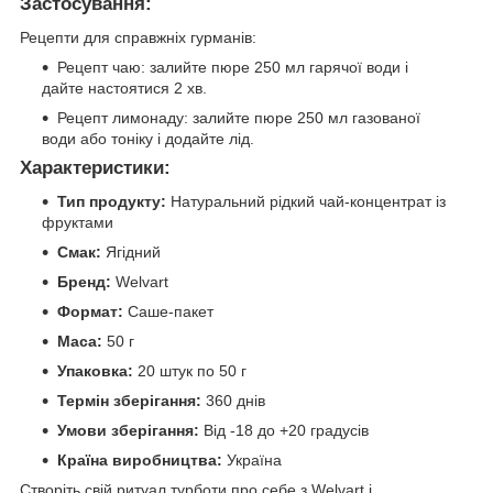
Застосування:
Рецепти для справжніх гурманів:
Рецепт чаю: залийте пюре 250 мл гарячої води і
дайте настоятися 2 хв.
Рецепт лимонаду: залийте пюре 250 мл газованої
води або тоніку і додайте лід.
Характеристики:
Тип продукту:
Натуральний рідкий чай-концентрат із
фруктами
Смак:
Ягідний
Бренд:
Welvart
Формат:
Саше-пакет
Маса:
50 г
Упаковка:
20 штук по 50 г
Термін зберігання:
360 днів
Умови зберігання:
Від -18 до +20 градусів
Країна виробництва:
Україна
Створіть свій ритуал турботи про себе з Welvart і