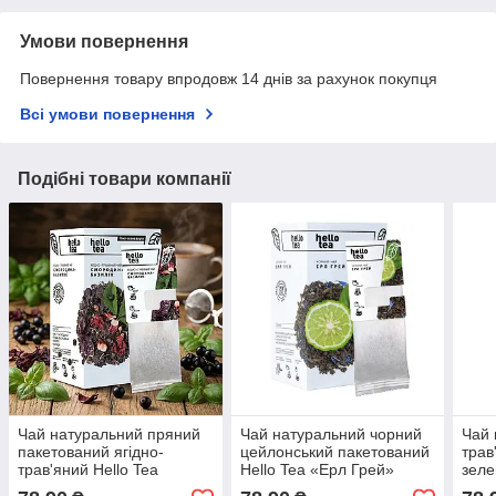
Умови повернення
Повернення товару впродовж 14 днів за рахунок покупця
Всі умови повернення
Подібні товари компанії
Чай натуральний пряний
Чай натуральний чорний
Чай 
пакетований ягідно-
цейлонський пакетований
трав
трав'яний Hello Tea
Hello Tea «Ерл Грей»
зеле
"Смородина-базилік"
заварний 20шт/уп.
Tea 