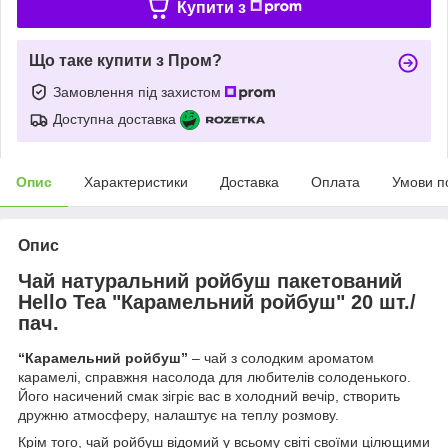
Купити з
Що таке купити з Пром?
Замовлення під захистом
Доступна доставка
Опис
Характеристики
Доставка
Оплата
Умови п
Опис
Чай натуральний ройбуш пакетований
Hello Tea "Карамельний ройбуш" 20 шт./
пач.
“Карамельний ройбуш”
– чай з солодким ароматом
карамелі, справжня насолода для любителів солоденького.
Його насичений смак зігріє вас в холодний вечір, створить
дружню атмосферу, налаштує на теплу розмову.
Крім того, чай ройбуш відомий у всьому світі своїми цілющими