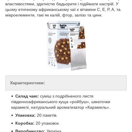
властивостями, здатністю бадьорити і підіймати настрій. У
цьому етнічному африканському чаї є вітаміни C, E, P, A, та
мікроелементи, такі як калій, фтор, залізо та цинк.
Характеристики:
Склад чаю:
суміш з подрібненого листя
південноафриканського куща «ройбуш», шматочки
карамелі, натуральний ароматизатор «Карамель».
Упаковка:
20 пакетів.
Коробка:
20 упаковок.
Виробництво:
Україна