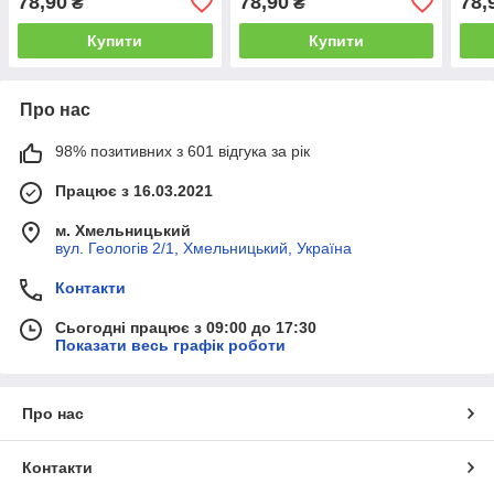
78,90
78,90
78,
₴
₴
20шт/уп / Ягідний чай з
уп.
чорною смородиною
Купити
Купити
Про нас
98% позитивних з 601 відгука за рік
Працює з 16.03.2021
м. Хмельницький
вул. Геологів 2/1, Хмельницький, Україна
Контакти
Сьогодні працює з 09:00 до 17:30
Показати весь графік роботи
Про нас
Контакти