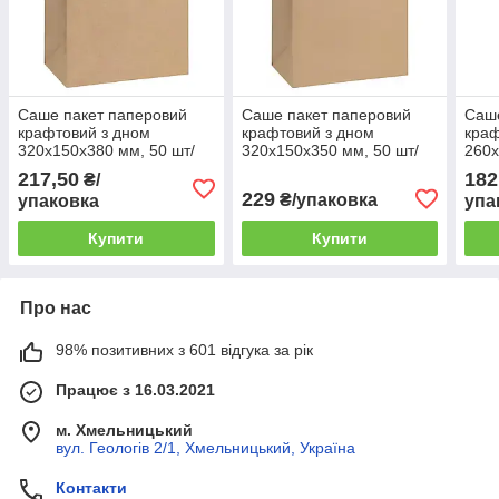
Саше пакет паперовий
Саше пакет паперовий
Саше
крафтовий з дном
крафтовий з дном
краф
320х150х380 мм, 50 шт/
320х150х350 мм, 50 шт/
260х
уп.
уп.
уп.
217,50
182
₴/
229
₴/упаковка
упаковка
упа
Купити
Купити
Про нас
98% позитивних з 601 відгука за рік
Працює з 16.03.2021
м. Хмельницький
вул. Геологів 2/1, Хмельницький, Україна
Контакти