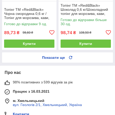
Топінг ТМ «Red&Black»
Топінг ТМ «Red&Black»
Шоколад 0,6 кг/Шоколадний
Чорна смородина 0,6 кг /
топінг для морозива, кави,
Топінг для морозива, кави,
десертів та коктейлів 600мл.
Готово до відправки більше
десертів та коктейлів 600мл.
Готово до відправки 9 од.
30 од.
89,73
98,74
₴
₴
98,60 ₴
108,50 ₴
Купити
Купити
Показати ще
Про нас
98% позитивних з 599 відгуків за рік
Працює з 16.03.2021
м. Хмельницький
вул. Геологів 2/1, Хмельницький, Україна
Контакти