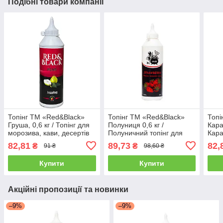
Подібні товари компанії
Топінг ТМ «Red&Black»
Топінг ТМ «Red&Black»
Топі
Груша, 0,6 кг / Топінг для
Полуниця 0,6 кг /
Кара
морозива, кави, десертів
Полуничний топінг для
Кара
та коктейлів 600мл.
морозива, кави, десертів
моро
82,81
89,73
82,
₴
₴
91 ₴
98,60 ₴
та коктейлів 600мл.
кокт
Купити
Купити
Акційні пропозиції та новинки
–9%
–9%