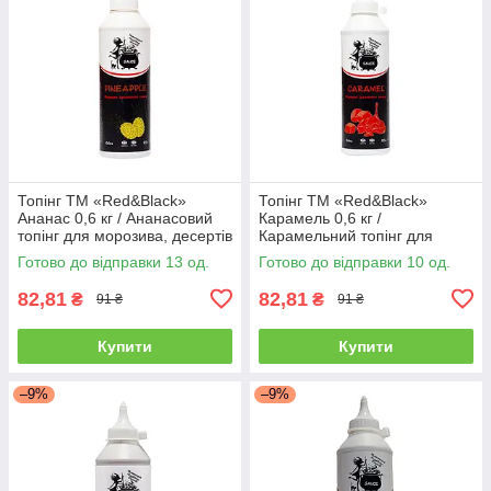
Топінг ТМ «Red&Black»
Топінг ТМ «Red&Black»
Ананас 0,6 кг / Ананасовий
Карамель 0,6 кг /
топінг для морозива, десертів
Карамельний топінг для
і коктейлів
морозива, десертів та
Готово до відправки 13 од.
Готово до відправки 10 од.
коктейлів 600мл.
82,81
82,81
₴
₴
91 ₴
91 ₴
Купити
Купити
–9%
–9%