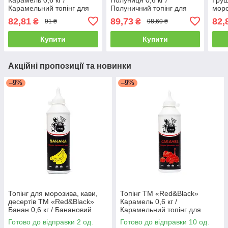
Карамельний топінг для
Полуничний топінг для
моро
морозива, десертів та
морозива, кави, десертів
та к
82,81
89,73
82,
₴
₴
91 ₴
98,60 ₴
коктейлів 600мл.
та коктейлів 600мл.
Купити
Купити
Акційні пропозиції та новинки
–9%
–9%
Топінг для морозива, кави,
Топінг ТМ «Red&Black»
десертів ТМ «Red&Black»
Карамель 0,6 кг /
Банан 0,6 кг / Банановий
Карамельний топінг для
топінг для коктейлів 600мл.
морозива, десертів та
Готово до відправки 2 од.
Готово до відправки 10 од.
коктейлів 600мл.