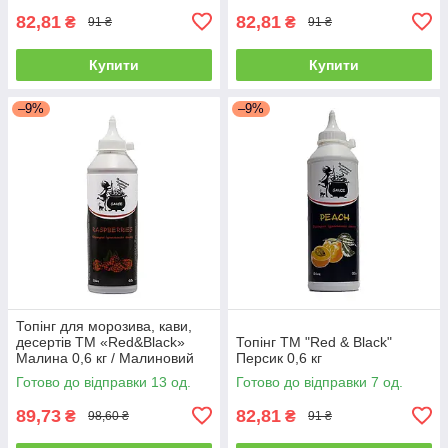
82,81
82,81
₴
₴
91 ₴
91 ₴
Купити
Купити
–9%
–9%
Топінг для морозива, кави,
десертів ТМ «Red&Black»
Топінг ТМ "Red & Black"
Малина 0,6 кг / Малиновий
Персик 0,6 кг
топінг для коктейлів 600мл.
Готово до відправки 13 од.
Готово до відправки 7 од.
89,73
82,81
₴
₴
98,60 ₴
91 ₴