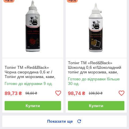
–9%
–9%
Топінг ТМ «Red&Black»
Топінг ТМ «Red&Black»
Шоколад 0,6 кг/Шоколадний
Чорна смородина 0,6 кг /
топінг для морозива, кави,
Топінг для морозива, кави,
десертів та коктейлів 600мл.
Готово до відправки більше
десертів та коктейлів 600мл.
Готово до відправки 9 од.
30 од.
89,73
98,74
₴
₴
98,60 ₴
108,50 ₴
Купити
Купити
Показати ще