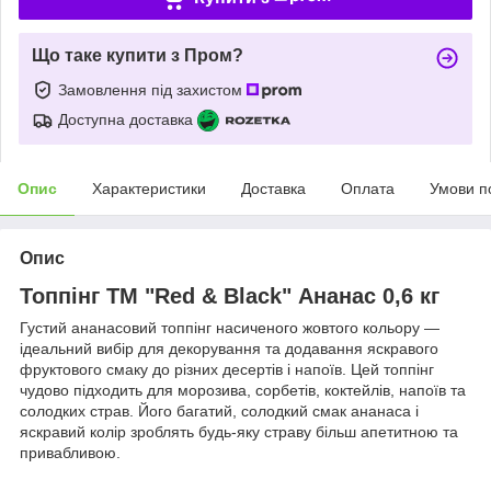
Що таке купити з Пром?
Замовлення під захистом
Доступна доставка
Опис
Характеристики
Доставка
Оплата
Умови п
Опис
Топпінг ТМ "Red & Black" Ананас 0,6 кг
Густий ананасовий топпінг насиченого жовтого кольору —
ідеальний вибір для декорування та додавання яскравого
фруктового смаку до різних десертів і напоїв. Цей топпінг
чудово підходить для морозива, сорбетів, коктейлів, напоїв та
солодких страв. Його багатий, солодкий смак ананаса і
яскравий колір зроблять будь-яку страву більш апетитною та
привабливою.