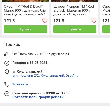
Сироп ТМ "Red & Black"
Цукровий сироп ТМ "Red
Сиро
Манго 900 г для коктейлів,
& Black" Маракуя 900 г
Мохі
кави і десертів цукровий /
для коктейлів, кави і
кокт
Сиропи для напоїв зі
десертів / Сиропи для
цукр
121
121
121
₴
₴
смаком манго
напоїв і морозива
напо
Купити
Купити
Про нас
98% позитивних з 600 відгуків за рік
Працює з 16.03.2021
м. Хмельницький
вул. Геологів 2/1, Хмельницький, Україна
Контакти
Сьогодні працює з 09:00 до 17:30
Показати весь графік роботи