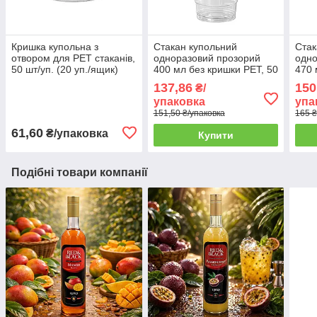
Кришка купольна з
Стакан купольний
Стак
отвором для PET стаканів,
одноразовий прозорий
одно
50 шт/уп. (20 уп./ящик)
400 мл без кришки PET, 50
470 
шт/уп. (20 уп./ящик)
шт/у
137,86
150
₴/
упаковка
упа
151,50 ₴/упаковка
165 ₴
61,60
₴/упаковка
Купити
Подібні товари компанії