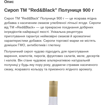
Опис
Сироп ТМ "Red&Black" Полуниця 900 г
Сироп ТМ "Red&Black" Полуниця 900 г — це яскрава ягідна
добавка з насиченим смаком улюбленої літньої ягоди. Сиропи
від ТМ «Red&Black» — це прекрасне поєднання добірних
інгредієнтів найкращої якості. Унікальна рецептура
приготування гарантує неймовірні смакові й ароматичні
характеристики добавок. Сиропи торгової марки не містять
домішок ГМО, антибіотиків і глютену.
Полуничний сироп чудово підходить для приготування
варення, компотів, пирогів, фруктових салатів, желе, десертів
і напоїв. Він стане чудовою альтернативою натуральній
полуниці у будь-яку пору року, додаючи стравам насиченого
смаку, яскравого кольору та приємного ягідного аромату.