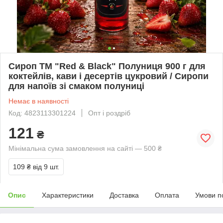
Сироп ТМ "Red & Black" Полуниця 900 г для
коктейлів, кави і десертів цукровий / Сиропи
для напоїв зі смаком полуниці
Немає в наявності
Код: 4823113301224
Опт і роздріб
121
₴
Мінімальна сума замовлення на сайті — 500 ₴
109 ₴
від 9 шт.
Опис
Характеристики
Доставка
Оплата
Умови п