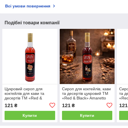
Всі умови повернення
Подібні товари компанії
Цукровий сироп для
Сироп для коктейлів, кави
Сиро
коктейлів для кави та
та десертів цукровий ТМ
та д
десертів ТМ «Red &
«Red & Black» Amaretto
«Red
Black» Абрикос 900 г /
900 г / Сиропи для напоїв
г / 
121
121
121
₴
₴
Сиропи для напоїв
Амаретто
Купити
Купити