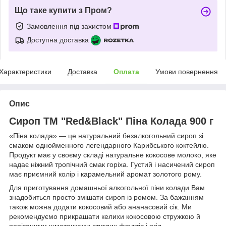
Що таке купити з Пром?
Замовлення під захистом
Доступна доставка
Характеристики
Доставка
Оплата
Умови повернення
Опис
Сироп ТМ "Red&Black" Піна Колада 900 г
«Піна колада» — це натуральний безалкогольний сироп зі
смаком однойменного легендарного Карибського коктейлю.
Продукт має у своєму складі натуральне кокосове молоко, яке
надає ніжний тропічний смак горіха. Густий і насичений сироп
має приємний колір і карамельний аромат золотого рому.
Для приготування домашньої алкогольної піни колади Вам
знадобиться просто змішати сироп із ромом. За бажанням
також можна додати кокосовий або ананасовий сік. Ми
рекомендуємо прикрашати келихи кокосовою стружкою й
порізаними шматочками стиглих фруктів і ягід.