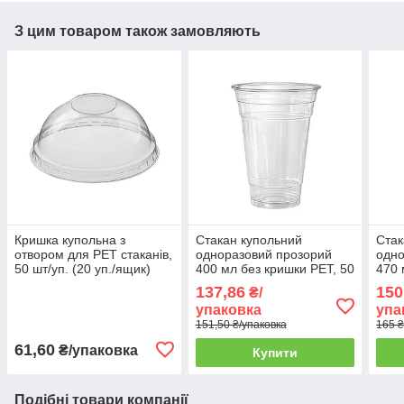
З цим товаром також замовляють
Кришка купольна з
Стакан купольний
Стак
отвором для PET стаканів,
одноразовий прозорий
одно
50 шт/уп. (20 уп./ящик)
400 мл без кришки PET, 50
470 
шт/уп. (20 уп./ящик)
шт/у
137,86
150
₴/
упаковка
упа
151,50 ₴/упаковка
165 ₴
61,60
₴/упаковка
Купити
Подібні товари компанії