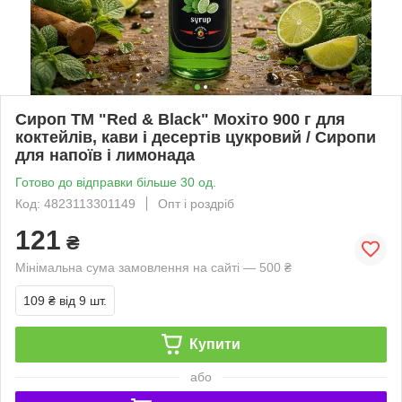
Сироп ТМ "Red & Black" Мохіто 900 г для
коктейлів, кави і десертів цукровий / Сиропи
для напоїв і лимонада
Готово до відправки більше 30 од.
Код: 4823113301149
Опт і роздріб
121
₴
Мінімальна сума замовлення на сайті — 500 ₴
109 ₴
від 9 шт.
Купити
або