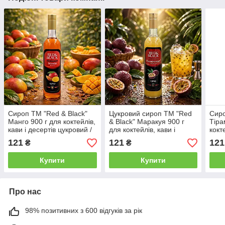
Сироп ТМ "Red & Black"
Цукровий сироп ТМ "Red
Сиро
Манго 900 г для коктейлів,
& Black" Маракуя 900 г
Тіра
кави і десертів цукровий /
для коктейлів, кави і
кокт
Сиропи для напоїв зі
десертів / Сиропи для
цукр
121
121
121
₴
₴
смаком манго
напоїв і морозива
напо
Купити
Купити
Про нас
98% позитивних з 600 відгуків за рік