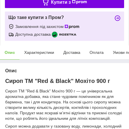
Купити з
Що таке купити з Пром?
Замовлення під захистом
Доступна доставка
Опис
Характеристики
Доставка
Оплата
Умови п
Опис
Сироп ТМ "Red & Black" Мохіто 900 г
Сироп ТМ "Red & Black" Мохіто 900 г — це універсальна
ароматна добавка, яка стане чудовим помічником як для
бармена, так і для кондитера. На основі цього сиропу можна
створити велику кількість десертів, коктейлів і прохолодних
напоїв. Продукт має яскраві м’ятні відтінки та приємні солодкі
ноти, що роблять його ідеальним для літніх композицій.
Сироп можна додавати у газовану воду, лимонади, холодний