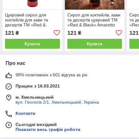
Цукровий сироп для
Сироп для коктейлів, кави
Сиро
коктейлів для кави та
та десертів цукровий ТМ
та д
десертів ТМ «Red &
«Red & Black» Amaretto
«Red
Black» Абрикос 900 г /
900 г / Сиропи для напоїв
г / 
121
121
121
₴
₴
Сиропи для напоїв
Амаретто
Купити
Купити
Про нас
98% позитивних з 601 відгука за рік
Працює з 16.03.2021
м. Хмельницький
вул. Геологів 2/1, Хмельницький, Україна
Контакти
Сьогодні вихідний
Показати весь графік роботи