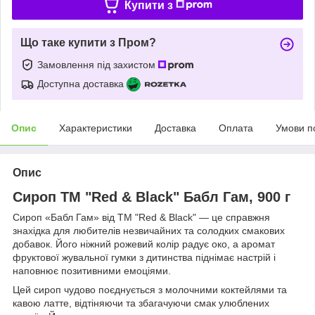
Купити з
Що таке купити з Пром?
Замовлення під захистом
Доступна доставка
Опис
Характеристики
Доставка
Оплата
Умови п
Опис
Сироп ТМ "Red & Black" Бабл Гам, 900 г
Сироп «Бабл Гам» від ТМ "Red & Black" — це справжня
знахідка для любителів незвичайних та солодких смакових
добавок. Його ніжний рожевий колір радує око, а аромат
фруктової жувальної гумки з дитинства піднімає настрій і
наповнює позитивними емоціями.
Цей сироп чудово поєднується з молочними коктейлями та
кавою латте, відтіняючи та збагачуючи смак улюблених