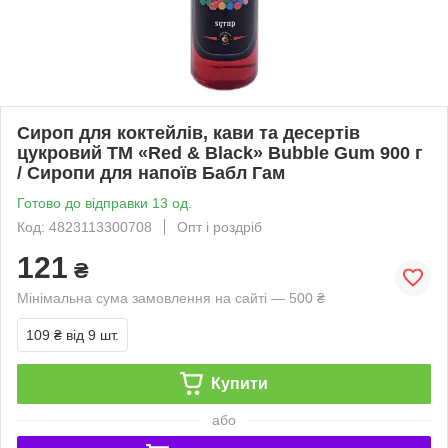
Сироп для коктейлів, кави та десертів
цукровий ТМ «Red & Black» Bubble Gum 900 г
/ Сиропи для напоїв Бабл Гам
Готово до відправки 13 од.
Код: 4823113300708
Опт і роздріб
121
₴
Мінімальна сума замовлення на сайті — 500 ₴
109 ₴
від 9 шт.
Купити
або