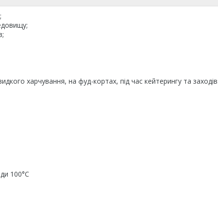
;
едовищу;
в;
идкого харчування, на фуд-кортах, під час кейтерингу та заходів
ди 100°C