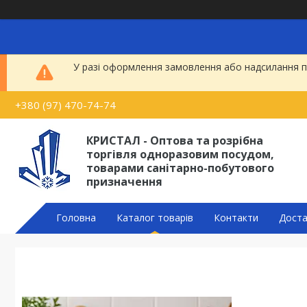
У разі оформлення замовлення або надсилання по
+380 (97) 470-74-74
КРИСТАЛ - Оптова та розрібна
торгівля одноразовим посудом,
товарами санітарно-побутового
призначення
Головна
Каталог товарів
Контакти
Доста