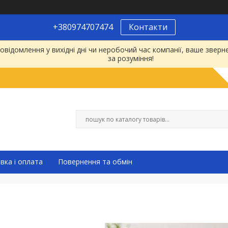
+380974707474
Контакти
відомлення у вихідні дні чи неробочий час компанії, ваше зве
за розуміння!
вка і оплата
Повернення та обмін