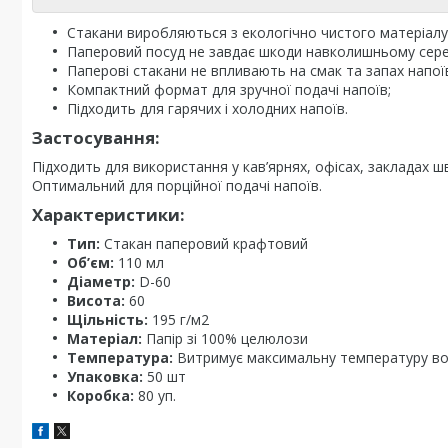
Стакани виробляються з екологічно чистого матеріалу
Паперовий посуд не завдає шкоди навколишньому сер
Паперові стакани не впливають на смак та запах напої
Компактний формат для зручної подачі напоїв;
Підходить для гарячих і холодних напоїв.
Застосування:
Підходить для використання у кав’ярнях, офісах, закладах шв
Оптимальний для порційної подачі напоїв.
Характеристики:
Тип:
Стакан паперовий крафтовий
Об’єм:
110 мл
Діаметр:
D-60
Висота:
60
Щільність:
195 г/м2
Матеріал:
Папір зі 100% целюлози
Температура:
Витримує максимальну температуру во
Упаковка:
50 шт
Коробка:
80 уп.