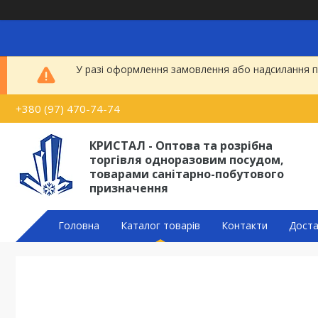
У разі оформлення замовлення або надсилання по
+380 (97) 470-74-74
КРИСТАЛ - Оптова та розрібна
торгівля одноразовим посудом,
товарами санітарно-побутового
призначення
Головна
Каталог товарів
Контакти
Доста