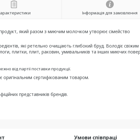
арактеристики
Інформація для замовлення
е продукт, який разом з миючим молочком утворює сімейство
гредієнтів, які ретельно очищають глибокий бруд. Володіє свіжим
логи, плитки, плит, раковин, умивальників та інших миючих пове
жно від партії поставки продукції.
і є оригінальним сертифікованим товаром.
фіційних представників брендів.
нт
Умови співпраці