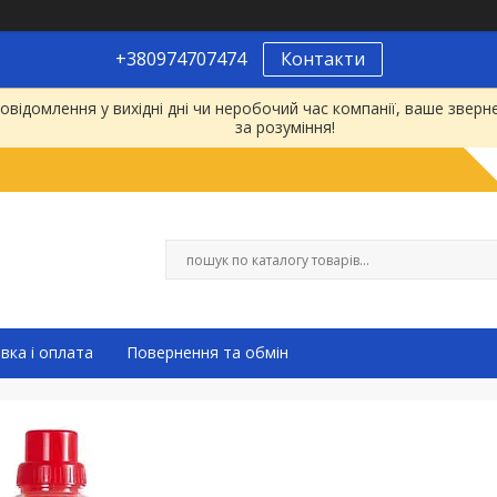
+380974707474
Контакти
відомлення у вихідні дні чи неробочий час компанії, ваше зве
за розуміння!
вка і оплата
Повернення та обмін