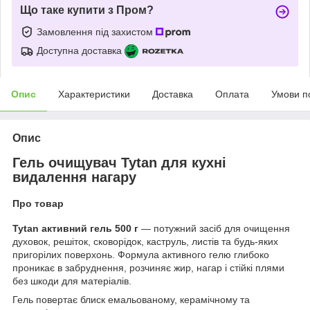
Що таке купити з Пром?
Замовлення під захистом
Доступна доставка
Опис
Характеристики
Доставка
Оплата
Умови п
Опис
Гель очищувач Tytan для кухні
видалення нагару
Про товар
Tytan активний гель 500 г
— потужний засіб для очищення
духовок, решіток, сковорідок, каструль, листів та будь-яких
пригорілих поверхонь. Формула активного гелю глибоко
проникає в забруднення, розчиняє жир, нагар і стійкі плями
без шкоди для матеріалів.
Гель повертає блиск емальованому, керамічному та