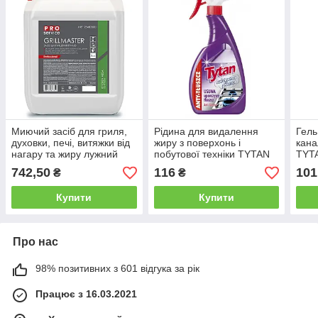
Миючий засіб для гриля,
Рідина для видалення
Гель
духовки, печі, витяжки від
жиру з поверхонь і
кана
нагару та жиру лужний
побутової техніки TYTAN
TYTA
PRO service Grillmaster 5 л
"Антіжір" Спрей
засі
742,50
116
101
₴
₴
/ Засіб для кухні
розпилювач для
рако
очищення від жиру 500мл
Побу
Купити
Купити
злив
Про нас
98% позитивних з 601 відгука за рік
Працює з 16.03.2021