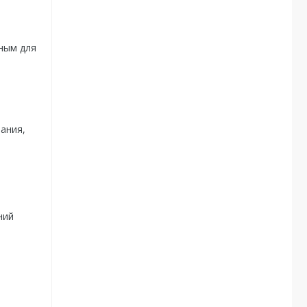
бным для
ания,
ний