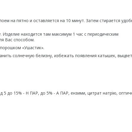
оем на пятно и оставляется на 10 минут. Затем стирается удо
. Изделие находится там максимум 1 час с периодическим
ля Вас способом.
 порошком «Ушастик».
ранить солнечную белизну, избежать появления катышек, выцвет
ід 5 до 15% - Н ПАР, до 5% - А ПАР, ензими, цитрат натрію, оптич