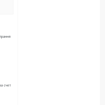
 прання
за счет