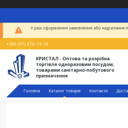
У разі оформлення замовлення або надсилання по
+380 (97) 470-74-74
КРИСТАЛ - Оптова та розрібна
торгівля одноразовим посудом,
товарами санітарно-побутового
призначення
Головна
Каталог товарів
Контакти
Доста