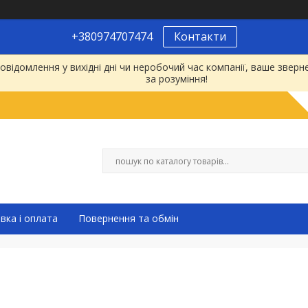
+380974707474
Контакти
відомлення у вихідні дні чи неробочий час компанії, ваше зве
за розуміння!
вка і оплата
Повернення та обмін