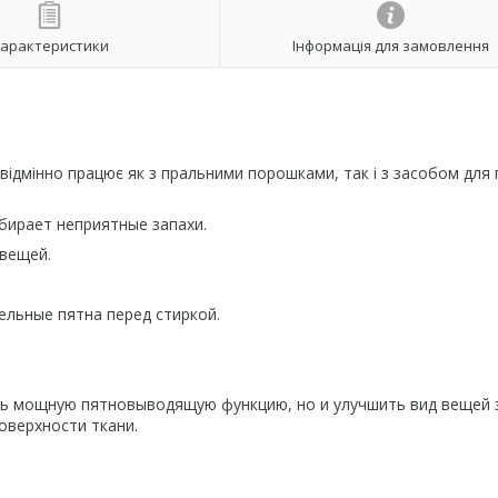
арактеристики
Інформація для замовлення
ідмінно працює як з пральними порошками, так і з засобом для
убирает неприятные запахи.
вещей.
льные пятна перед стиркой.
ть мощную пятновыводящую функцию, но и улучшить вид вещей 
оверхности ткани.