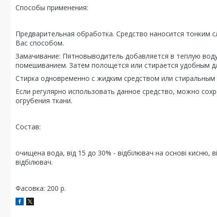
Способы применения:
Предварительная обработка. Средство наносится тонким сл
Вас способом.
Замачивание: Пятновыводитель добавляется в теплую воду
помешиванием. Затем полощется или стирается удобным д
Стирка одновременно с жидким средством или стиральным
Если регулярно использовать данное средство, можно сох
огрубения ткани.
Состав:
очищена вода, від 15 до 30% - відбілювач на основі кисню, в
відбілювач.
Фасовка: 200 р.