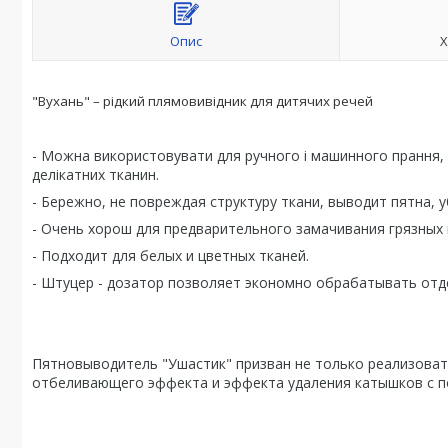
Опис
Х
"Вухань" – рідкий плямовивідник для дитячих речей
-
Можна використовувати для ручного і машинного прання, в
делікатних тканин.
-
Бережно, не повреждая структуру ткани, выводит пятна, 
-
Очень хорош для предварительного замачивания грязных 
-
Подходит для белых и цветных тканей.
-
Штуцер - дозатор позволяет экономно обрабатывать отде
Пятновыводитель "Ушастик" призван не только реализова
отбеливающего эффекта и эффекта удаления катышков с п