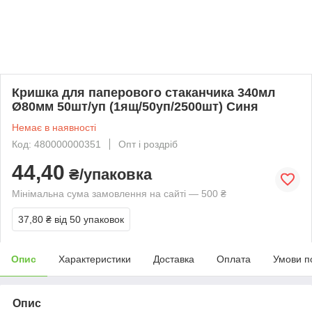
Кришка для паперового стаканчика 340мл
Ø80мм 50шт/уп (1ящ/50уп/2500шт) Синя
Немає в наявності
Код: 480000000351
Опт і роздріб
44,40
₴/упаковка
Мінімальна сума замовлення на сайті — 500 ₴
37,80 ₴
від 50 упаковок
Опис
Характеристики
Доставка
Оплата
Умови п
Опис