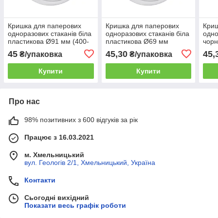
Кришка для паперових
Кришка для паперових
Криш
одноразових стаканів біла
одноразових стаканів біла
одно
пластикова Ø91 мм (400-
пластикова Ø69 мм
чорн
500 мл) 50шт/уп
(175мл) 50шт/уп
(175
45
45,30
45,
₴/упаковка
₴/упаковка
(1ящ/40уп/2000шт)
(1ящ/60уп/3000шт)
(1ящ
Купити
Купити
Про нас
98% позитивних з 600 відгуків за рік
Працює з 16.03.2021
м. Хмельницький
вул. Геологів 2/1, Хмельницький, Україна
Контакти
Сьогодні вихідний
Показати весь графік роботи