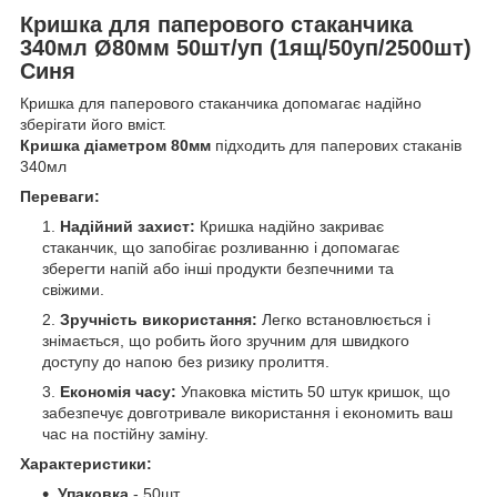
Кришка для паперового стаканчика
340мл Ø80мм 50шт/уп (1ящ/50уп/2500шт)
Синя
Кришка для паперового стаканчика допомагає надійно
зберігати його вміст.
Кришка діаметром 80мм
підходить для паперових стаканів
340мл
Переваги:
Надійний захист:
Кришка надійно закриває
стаканчик, що запобігає розливанню і допомагає
зберегти напій або інші продукти безпечними та
свіжими.
Зручність використання:
Легко встановлюється і
знімається, що робить його зручним для швидкого
доступу до напою без ризику пролиття.
Економія часу:
Упаковка містить 50 штук кришок, що
забезпечує довготривале використання і економить ваш
час на постійну заміну.
Характеристики:
Упаковка
- 50шт