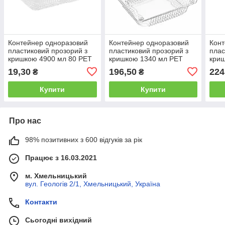
Контейнер одноразовий
Контейнер одноразовий
Конт
пластиковий прозорий з
пластиковий прозорий з
плас
кришкою 4900 мл 80 PET
кришкою 1340 мл PET
кри
HF (265х205х79 мм) для
(155×154×78 мм) для
(229
19,30
196,50
224
₴
₴
холодного, 150 шт/ящик
холодного Pro Service, 25
холо
шт/уп.
шт/у
Купити
Купити
Про нас
98% позитивних з 600 відгуків за рік
Працює з 16.03.2021
м. Хмельницький
вул. Геологів 2/1, Хмельницький, Україна
Контакти
Сьогодні вихідний