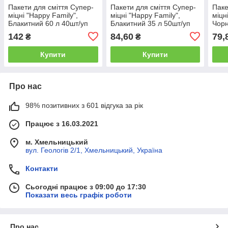
Пакети для сміття Супер-
Пакети для сміття Супер-
Паке
міцні "Happy Family",
міцні "Happy Family",
міцн
Блакитний 60 л 40шт/уп
Блакитний 35 л 50шт/уп
Чорн
142
84,60
79,
₴
₴
Купити
Купити
Про нас
98% позитивних з 601 відгука за рік
Працює з 16.03.2021
м. Хмельницький
вул. Геологів 2/1, Хмельницький, Україна
Контакти
Сьогодні працює з 09:00 до 17:30
Показати весь графік роботи
Про нас