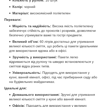
Кількість у рулоні:
10 штук
Колір:
чорний
Матеріал:
високоякісний поліетилен
Переваги:
Міцність та надійність:
Висока якість поліетилену
забезпечує стійкість до проколів і розривів, дозволяючи
безпечно утримувати важкі та гострі предмети.
Великий об’єм:
60 літрів достатньо для утримання
великої кількості сміття, що робить ці пакети ідеальними
для використання вдома або в офісі.
Зручність у використанні:
Пакети легко
відриваються від рулону та швидко встановлюються у
сміттєві відра різних типів.
Універсальність:
Підходять для використання у
кухні, ванній кімнаті, офісі, під час прибирання саду або
на будівельних майданчиках.
Ідеальні для:
Домашнього використання:
Зручні для утримання
великої кількості сміття у кухні або ванній кімнаті.
Офісів:
Підходять для використання у великих