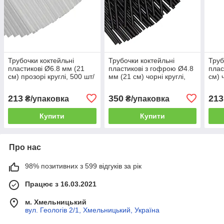
Трубочки коктейльні
Трубочки коктейльні
Труб
пластикові Ø6.8 мм (21
пластикові з гофрою Ø4.8
плас
см) прозорі круглі, 500 шт/
мм (21 см) чорні круглі,
см) 
уп.
1000 шт/уп.
уп.
213
350
213
₴/упаковка
₴/упаковка
Купити
Купити
Про нас
98% позитивних з 599 відгуків за рік
Працює з 16.03.2021
м. Хмельницький
вул. Геологів 2/1, Хмельницький, Україна