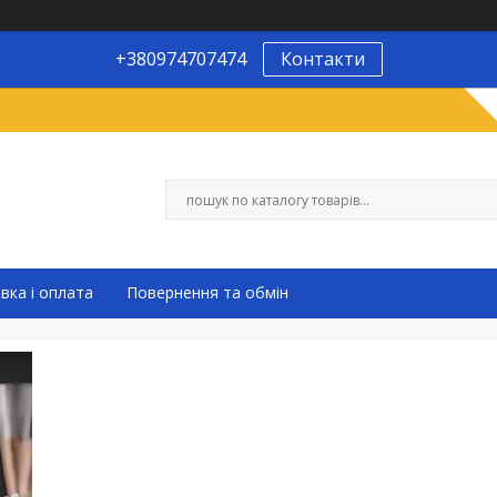
+380974707474
Контакти
вка і оплата
Повернення та обмін