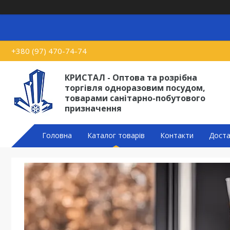
+380 (97) 470-74-74
КРИСТАЛ - Оптова та розрібна
торгівля одноразовим посудом,
товарами санітарно-побутового
призначення
Головна
Каталог товарів
Контакти
Доста