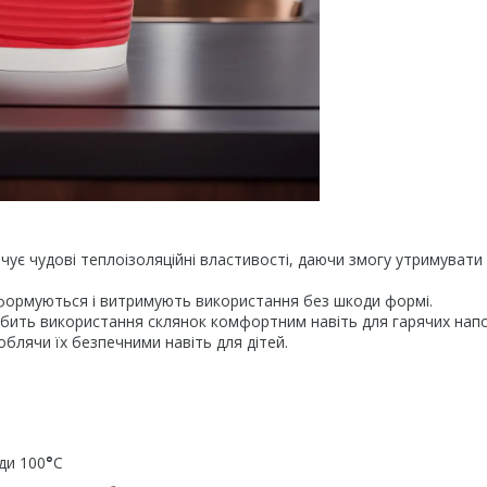
ує чудові теплоізоляційні властивості, даючи змогу утримувати
еформуються і витримують використання без шкоди формі.
обить використання склянок комфортним навіть для гарячих напо
облячи їх безпечними навіть для дітей.
ди 100
°
C