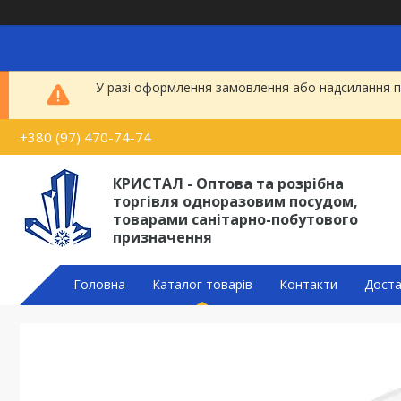
У разі оформлення замовлення або надсилання по
+380 (97) 470-74-74
КРИСТАЛ - Оптова та розрібна
торгівля одноразовим посудом,
товарами санітарно-побутового
призначення
Головна
Каталог товарів
Контакти
Доста