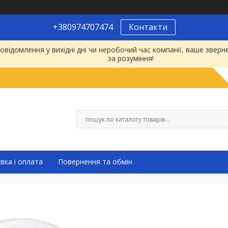
+380974707474
Контакти
відомлення у вихідні дні чи неробочий час компанії, ваше зве
за розуміння!
вка і оплата
Повернення та обмін