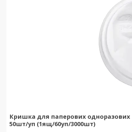
Кришка для паперових одноразових с
50шт/уп (1ящ/60уп/3000шт)